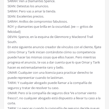
SARAH: Ven a Diamantes Spence.
SEAN: Detestas los anuncios.
SARAH: Pero vas a amar la tienda.
SEAN: Excelentes precios.
SARAH: Anillos de compromiso fabulosos.
ROY: y diamantes que brilla en la oscuridad. [ee — gritos de
felicidad]
DEVIN: Spence, en la esquina de Glenmore y Macleond Trail
South.
En este siguiente anuncio creador de vínculos con el cliente, fíjate
cómo Omar y Tarik inician contándote cómo su competencia
puede hacer las mismas cosas que ellos hacen. Pero mientras
progresa el anuncio, te vas a dar cuenta que lo que Omar y Tarik
hacen es extremadamente raro y bello.
OMAR: Cualquier con una licencia para practicar derecho te
puede representar cuando te lastiman.
TARIK: Y cualquier abogado puede llamar a la compañía de
seguros y tratar de resolver tu caso.
OMAR: Pero si la compañía de seguros dice ‘Ve a tomar viento
fresco?, no cualquier abogado está dispuesto a llevar tu caso a la
corte.
TARIK: Lo peor es cuando la compañía de seguros decide que es