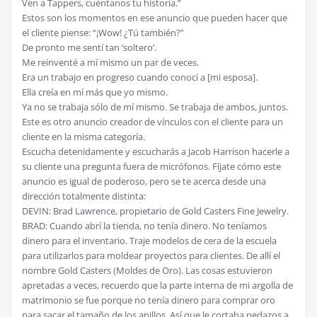
Ven a Tappers, cuéntanos tu historia.”
Estos son los momentos en ese anuncio que pueden hacer que
el cliente piense: “¡Wow! ¿Tú también?”
De pronto me sentí tan ‘soltero’.
Me reinventé a mí mismo un par de veces.
Era un trabajo en progreso cuando conocí a [mi esposa].
Ella creía en mí más que yo mismo.
Ya no se trabaja sólo de mí mismo. Se trabaja de ambos, juntos.
Este es otro anuncio creador de vínculos con el cliente para un
cliente en la misma categoría.
Escucha detenidamente y escucharás a Jacob Harrison hacerle a
su cliente una pregunta fuera de micrófonos. Fíjate cómo este
anuncio es igual de poderoso, pero se te acerca desde una
dirección totalmente distinta:
DEVIN: Brad Lawrence, propietario de Gold Casters Fine Jewelry.
BRAD: Cuando abrí la tienda, no tenía dinero. No teníamos
dinero para el inventario. Traje modelos de cera de la escuela
para utilizarlos para moldear proyectos para clientes. De allí el
nombre Gold Casters (Moldes de Oro). Las cosas estuvieron
apretadas a veces, recuerdo que la parte interna de mi argolla de
matrimonio se fue porque no tenía dinero para comprar oro
para sacar el tamaño de los anillos. Así que le cortaba pedazos a