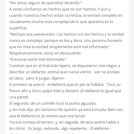
“No estoy seguro de qué estás diciendo.”
A veces confiamos en hechos que no son hechos. Y aún y
cuando nuestros hechos están correctos, la verdad completa es
usualmente mucho más compleja de lo que aparenta en la
superficie.
“Rechazo esa aseveración. Los hechos son los hechos y la verdad
nunca es compleja: siempre es lisa y llana. Una persona honesta
que no mira la verdad simplemente está mal informada.”
Respetuosamente, estoy en desacuerdo.
“Entonces estás mal informado.”
Cuentan que en el Indostán lejano, se dispusieron seis ciegos a
describir un elefante, animal que nunca vieron -ver no podían,
es claro; pero sí juzgar, dijeron-
El primero se acercó al elefante que en pie se hallaba. Tocó su
flanco alto y duro; palpó bien y declaró: ¡El elefante es igual que
una pared!
El segundo, de un colmillo tocó la punta aguzada,
y sin más dijo: ¡Es clarísimo! Mi opinión ya está tomada: Bien veo
que el elefante es ¡lo mismo que una lanza!
Toca la trompa el tercero, y, en seguida, de esta suerte habla a
los otros: Es largo, redondo, algo repelente… El elefante –