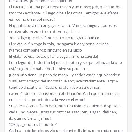
declara- es ¡una inmensa serpiente!
El cuarto, por una pata trepa osado y animoso; ¡Oh, qué enorme
tronco! –exclama- Y luego dice a los otros: Amigos, el elefante
es ¡como un árbol añoso!
El quinto, toca una oreja y exclama: ¡Vamos amigos, todos os
equivocáis en vuestros rotundos juicios!
Yo os digo que el elefante es ¡como un gran abanico!
El sexto, al fin coge la cola, se agarra bien y por ella trepa …
¡Vamos compañeros; ninguno en su juicio
El elefante es… ¡tocadlo! Una soga … Sí ¡una cuerda!
Los ciegos del Indostán lejano, disputan y se querellan; cada uno
está seguro de haber hecho bien su prueba…
¡Cada uno tiene un poco de razón… y todos están equivocados!
Y así, estos ciegos del Indostán lejano, acaloradamente, largo y
tendido discutieron. Cada uno aferrado a su opinión
excediéndose en apasionada obstinación. Cada quien a medias
en lo cierto, pero todos a la vez en el error!
Sucede así cada día en bastantes discusiones; quienes disputan,
cada uno piensa justas sus razones. Discuten, juzgan, definen,
¡lo que no vieron jamás!
“Okay, ¿y cuál es tu punto?”
Cada uno de los ciegos vio un elefante distinto, pero cada uno de