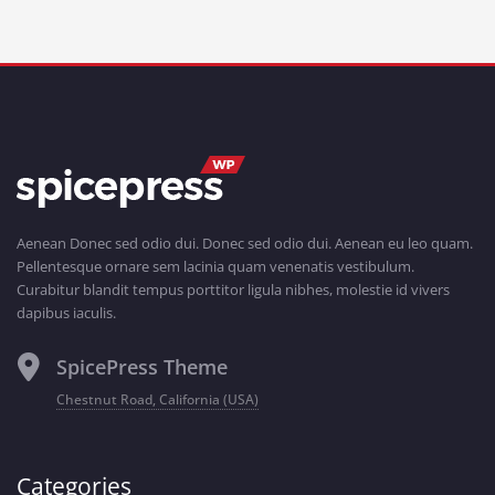
Aenean Donec sed odio dui. Donec sed odio dui. Aenean eu leo quam.
Pellentesque ornare sem lacinia quam venenatis vestibulum.
Curabitur blandit tempus porttitor ligula nibhes, molestie id vivers
dapibus iaculis.
SpicePress Theme
Chestnut Road, California (USA)
Categories