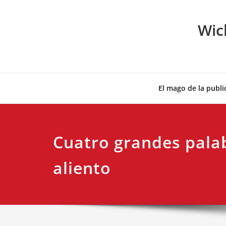
Skip
to
Wic
content
El mago de la publi
Cuatro grandes pala
aliento