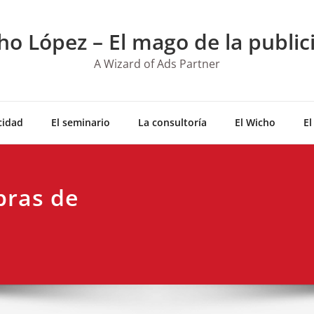
ho López – El mago de la public
A Wizard of Ads Partner
cidad
El seminario
La consultoría
El Wicho
El
bras de