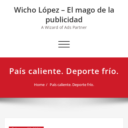
Skip
Wicho López – El mago de la
to
content
publicidad
A Wizard of Ads Partner
Toggle navigation
País caliente. Deporte frío.
Home
País caliente. Deporte frío.