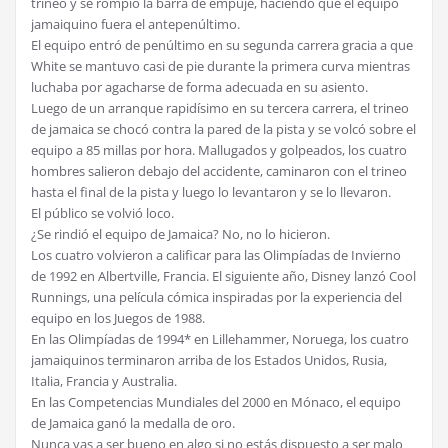
trineo y se rompió la barra de empuje, haciendo que el equipo
jamaiquino fuera el antepenúltimo.
El equipo entró de penúltimo en su segunda carrera gracia a que
White se mantuvo casi de pie durante la primera curva mientras
luchaba por agacharse de forma adecuada en su asiento.
Luego de un arranque rapidísimo en su tercera carrera, el trineo
de jamaica se chocó contra la pared de la pista y se volcó sobre el
equipo a 85 millas por hora. Mallugados y golpeados, los cuatro
hombres salieron debajo del accidente, caminaron con el trineo
hasta el final de la pista y luego lo levantaron y se lo llevaron.
El público se volvió loco.
¿Se rindió el equipo de Jamaica? No, no lo hicieron.
Los cuatro volvieron a calificar para las Olimpíadas de Invierno
de 1992 en Albertville, Francia. El siguiente año, Disney lanzó Cool
Runnings, una película cómica inspiradas por la experiencia del
equipo en los Juegos de 1988.
En las Olimpíadas de 1994* en Lillehammer, Noruega, los cuatro
jamaiquinos terminaron arriba de los Estados Unidos, Rusia,
Italia, Francia y Australia.
En las Competencias Mundiales del 2000 en Mónaco, el equipo
de Jamaica ganó la medalla de oro.
Nunca vas a ser bueno en algo si no estás dispuesto a ser malo