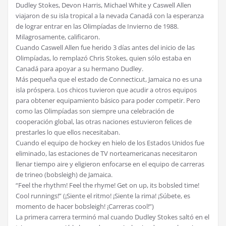
Dudley Stokes, Devon Harris, Michael White y Caswell Allen
viajaron de su isla tropical a la nevada Canadá con la esperanza
de lograr entrar en las Olimpíadas de Invierno de 1988.
Milagrosamente, calificaron.
Cuando Caswell Allen fue herido 3 días antes del inicio de las
Olimpíadas, lo remplazó Chris Stokes, quien sólo estaba en
Canadá para apoyar a su hermano Dudley.
Más pequeña que el estado de Connecticut, Jamaica no es una
isla próspera. Los chicos tuvieron que acudir a otros equipos
para obtener equipamiento básico para poder competir. Pero
como las Olimpíadas son siempre una celebración de
cooperación global, las otras naciones estuvieron felices de
prestarles lo que ellos necesitaban.
Cuando el equipo de hockey en hielo de los Estados Unidos fue
eliminado, las estaciones de TV norteamericanas necesitaron
llenar tiempo aire y eligieron enfocarse en el equipo de carreras
de trineo (bobsleigh) de Jamaica.
“Feel the rhythm! Feel the rhyme! Get on up, its bobsled time!
Cool runnings!” (¡Siente el ritmo! ¡Siente la rima! ¡Súbete, es
momento de hacer bobsleigh! ¡Carreras cool!”)
La primera carrera terminó mal cuando Dudley Stokes saltó en el