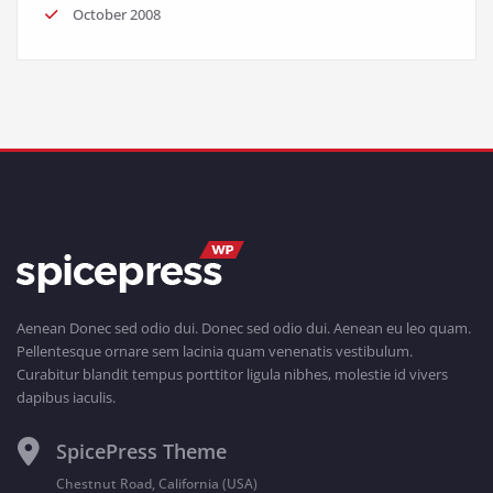
October 2008
Aenean Donec sed odio dui. Donec sed odio dui. Aenean eu leo quam.
Pellentesque ornare sem lacinia quam venenatis vestibulum.
Curabitur blandit tempus porttitor ligula nibhes, molestie id vivers
dapibus iaculis.
SpicePress Theme
Chestnut Road, California (USA)