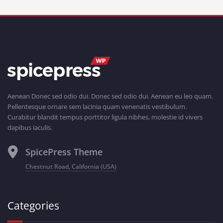
Aenean Donec sed odio dui. Donec sed odio dui. Aenean eu leo quam.
Pellentesque ornare sem lacinia quam venenatis vestibulum.
Curabitur blandit tempus porttitor ligula nibhes, molestie id vivers
dapibus iaculis.
SpicePress Theme
Chestnut Road, California (USA)
Categories