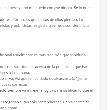
emana, pero yo no me quedo con ese dinero. Se lo queda
adores. Por eso es que tantos de ellos pierden. Lo
istas y publicistas les gusta creer que son científicos.
dicional usualmente es más tradición que sabiduría.
ntos no tradicionales acerca de la publicidad que han
lares a la semana.
 sirva. Así que ten cuidado de alcanzar a la “gente
s cosas correctas.
ecto siempre va a crear la lógica para justificar lo que el
e escogerían si tan sólo “entendieran”. Habla acerca de
ue sientan.