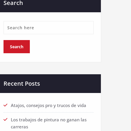
Search
Recent Posts
Atajos, consejos pro y trucos de vida
Los trabajos de pintura no ganan las
carreras