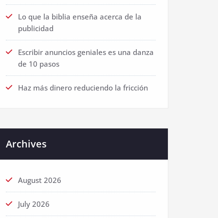
Lo que la biblia enseña acerca de la
publicidad
Escribir anuncios geniales es una danza
de 10 pasos
Haz más dinero reduciendo la fricción
Archives
August 2026
July 2026