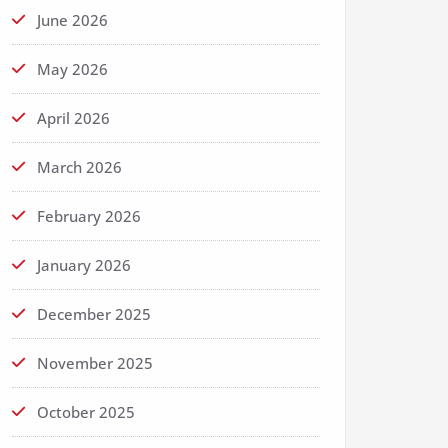
June 2026
May 2026
April 2026
March 2026
February 2026
January 2026
December 2025
November 2025
October 2025