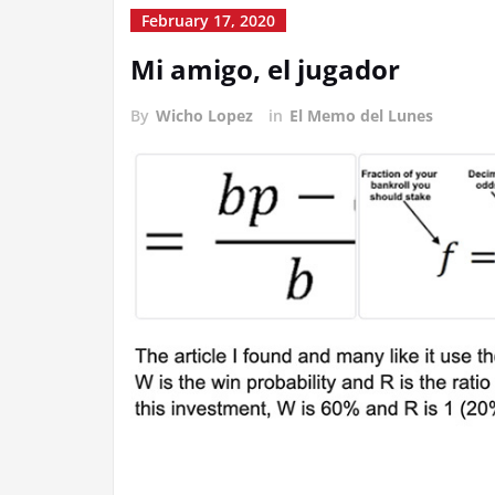
February 17, 2020
Mi amigo, el jugador
By
Wicho Lopez
in
El Memo del Lunes