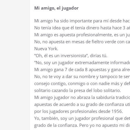
Mi amigo, el jugador
Mi amigo ha sido importante para mí desde hac
No tenía idea que él tenía dinero hasta hace 3 a
Mi amigo es apuesta profesionalmente, es un ju
No, no apuesta en mesas de fieltro verde con ca
Nueva York.
“Oh, él es un inversionista”, dirías tú.
“No, soy un jugador extremadamente informado
Mi amigo gana 7 de cada 8 apuestas y gana alr
No, no te voy a dar su nombre y tampoco te serv
consejo contigo, conmigo o con nadie más y defi
solitario cazando la presa del lobo solitario.
Mi amigo jugador no abraza la sabiduría tradici
apuestas de acuerdo a su grado de confianza util
por los jugadores profesionales desde 1956.
Yo, también, soy un jugador profesional que de
grado de la confianza. Pero yo no apuesto mi di