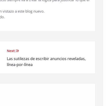
n vistazo a este blog nuevo.
do.
Next:
Las sutilezas de escribir anuncios reveladas,
línea-por-línea