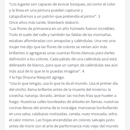
“Los lugares son capaces de evocar bosques, así como el color
y la línea en una pintura pueden capturar y
catapultarnos a un patrón que pretendía el pintor”. 3
Once años más tarde, Steinbeck elaboró:
“Las flores de primavera en un año húmedo fueron increíbles.
Todo el suelo del valle y también las faldas de las montañas,
estaban alfombradas con amapolas y caléndulas. Una vez una
mujer me dijo que las flores de colores se verían aún más
brillantes si agregaras unas cuantas flores blancas para darles
definición a los colores. Cada pétalo de una caléndula azul está
delineado de blanco, para que un campo de caléndulas sea aún
más azul de lo que te lo puedas imaginar”. 4
Y la hija Shauna Niequist agrega:
“Usa lo que tengas, usa lo que te da el mundo. Usa el primer día
del otoño: llama brillante antes de la muerte del invierno; la
cosecha; naranja, dorado, ámbar; las noches frías que huelen a
fuego. Nuestras calles bordeadas de árboles en llamas, nuestras
cocinas llenas del aroma de la nostalgia: manzanas borbollando
en una salsa, calabazas rostizadas, canela, nuez moscada, sidra,
el calor mismo. Las hojas encendidas en colores salvajes justo
antes de morir son el arte de performance más viejo del mundo