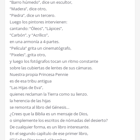
“Barro húmedo”, dice un escultor,
“Madera”, dice otro,
“Piedra”, dice un tercero.
Luego los pintores intervienen:
cantando: “Óleos”, “Lápices”,
“Carbón”, y “Acrílico”,
en una armonía a 4-partes.
“Película” grita un cinematógrafo,
“Pixeles”, grita otro,
y luego los fotógrafos tocan un ritmo constante
sobre las cubiertas de lentes de sus cámaras.
Nuestra propia Princesa Pennie
es de esa tribu antigua
“Las Hijas de Eva”,
quienes reclaman la Tierra como su lienzo.
la herencia de las hijas
se remonta al libro del Génesis…
¿Crees que la Biblia es un mensaje de Dios,
o simplemente los escritos de nómadas del desierto?
De cualquier forma, es un libro interesante.
En el segundo capítulo de ese primer libro,
“El Señor Dios tomó al hombre