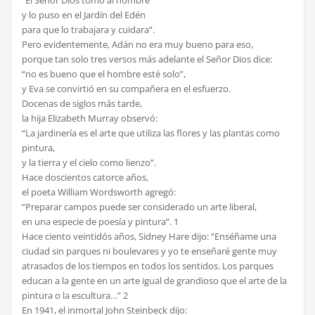
y lo puso en el Jardín del Edén
para que lo trabajara y cuidara”.
Pero evidentemente, Adán no era muy bueno para eso,
porque tan solo tres versos más adelante el Señor Dios dice:
“no es bueno que el hombre esté solo”,
y Eva se convirtió en su compañera en el esfuerzo.
Docenas de siglos más tarde,
la hija Elizabeth Murray observó:
“La jardinería es el arte que utiliza las flores y las plantas como
pintura,
y la tierra y el cielo como lienzo”.
Hace doscientos catorce años,
el poeta William Wordsworth agregó:
“Preparar campos puede ser considerado un arte liberal,
en una especie de poesía y pintura”. 1
Hace ciento veintidós años, Sidney Hare dijo: “Enséñame una
ciudad sin parques ni boulevares y yo te enseñaré gente muy
atrasados de los tiempos en todos los sentidos. Los parques
educan a la gente en un arte igual de grandioso que el arte de la
pintura o la escultura…” 2
En 1941, el inmortal John Steinbeck dijo: