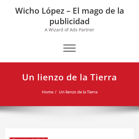
Skip
Wicho López – El mago de la
to
content
publicidad
A Wizard of Ads Partner
Toggle navigation
Un lienzo de la Tierra
Home
Un lienzo de la Tierra