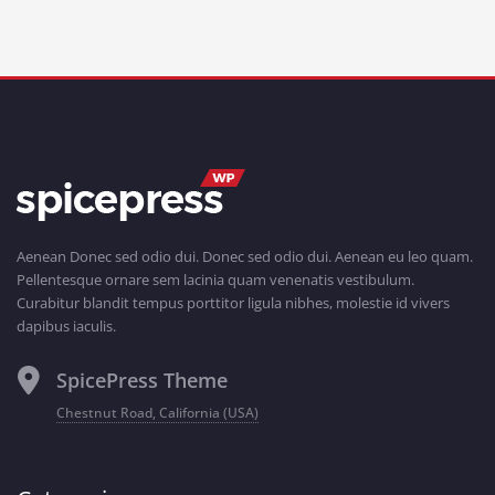
Aenean Donec sed odio dui. Donec sed odio dui. Aenean eu leo quam.
Pellentesque ornare sem lacinia quam venenatis vestibulum.
Curabitur blandit tempus porttitor ligula nibhes, molestie id vivers
dapibus iaculis.
SpicePress Theme
Chestnut Road, California (USA)