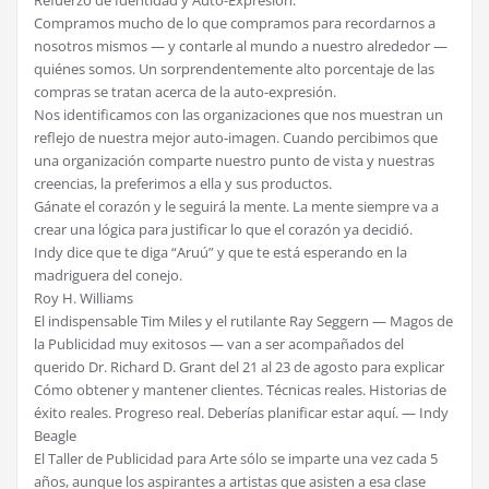
Refuerzo de Identidad y Auto-Expresión:
Compramos mucho de lo que compramos para recordarnos a
nosotros mismos — y contarle al mundo a nuestro alrededor —
quiénes somos. Un sorprendentemente alto porcentaje de las
compras se tratan acerca de la auto-expresión.
Nos identificamos con las organizaciones que nos muestran un
reflejo de nuestra mejor auto-imagen. Cuando percibimos que
una organización comparte nuestro punto de vista y nuestras
creencias, la preferimos a ella y sus productos.
Gánate el corazón y le seguirá la mente. La mente siempre va a
crear una lógica para justificar lo que el corazón ya decidió.
Indy dice que te diga “Aruú” y que te está esperando en la
madriguera del conejo.
Roy H. Williams
El indispensable Tim Miles y el rutilante Ray Seggern — Magos de
la Publicidad muy exitosos — van a ser acompañados del
querido Dr. Richard D. Grant del 21 al 23 de agosto para explicar
Cómo obtener y mantener clientes. Técnicas reales. Historias de
éxito reales. Progreso real. Deberías planificar estar aquí. — Indy
Beagle
El Taller de Publicidad para Arte sólo se imparte una vez cada 5
años, aunque los aspirantes a artistas que asisten a esa clase