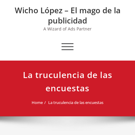
Skip
Wicho López – El mago de la
to
content
publicidad
A Wizard of Ads Partner
Toggle navigation
La truculencia de las
encuestas
Home
La truculencia de las encuestas