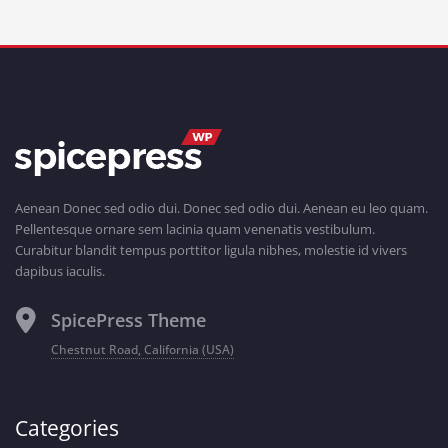
Aenean Donec sed odio dui. Donec sed odio dui. Aenean eu leo quam.
Pellentesque ornare sem lacinia quam venenatis vestibulum.
Curabitur blandit tempus porttitor ligula nibhes, molestie id vivers
dapibus iaculis.
SpicePress Theme
Chestnut Road, California (USA)
Categories