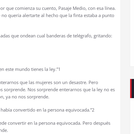
dor que comienza su cuento, Pasaje Medio, con esa l
í
nea.
e no quer
í
a alertarte al hecho que la finta estaba a punto
madas que ondean cual banderas de tel
é
grafo, gritando:
 en este mundo tienes la ley.”1
terarnos que las mujeres son un desastre. Pero
os sorprende. Nos sorprende enterarnos que la ley no es
ó
n, ya no nos sorprende.
 hab
í
a convertido en la persona equivocada.”2
de convertir en la persona equivocada. Pero despu
é
s
nde.