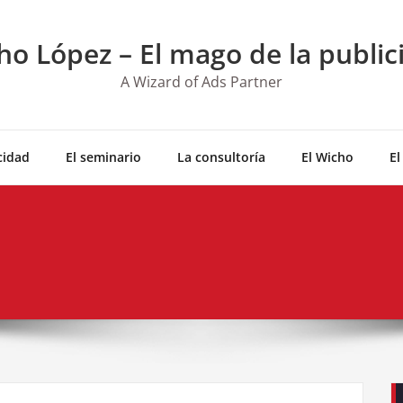
ho López – El mago de la public
A Wizard of Ads Partner
cidad
El seminario
La consultoría
El Wicho
El