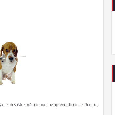
r, el desastre m
á
s com
ú
n, he aprendido con el tiempo,