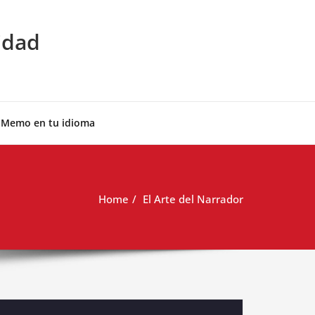
idad
 Memo en tu idioma
Home
El Arte del Narrador