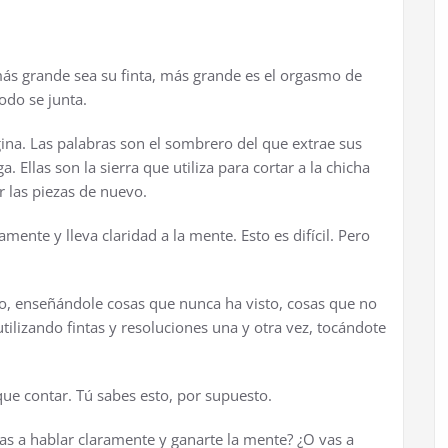
m
á
s grande sea su finta, m
á
s grande es el orgasmo de
odo se junta.
ina. Las palabras son el sombrero del que extrae sus
. Ellas son la sierra que utiliza para cortar a la chicha
r las piezas de nuevo.
mente y lleva claridad a la mente. Esto es dif
í
cil. Pero
o, ense
ñá
ndole cosas que nunca ha visto, cosas que no
utilizando fintas y resoluciones una y otra vez, toc
á
ndote
que contar. T
ú
sabes esto, por supuesto.
as a hablar claramente y ganarte la mente?
¿
O vas a