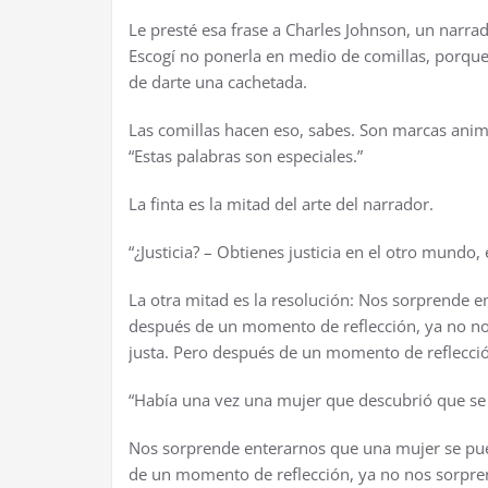
Le prest
é
esa frase a Charles Johnson, un narra
Escog
í
no ponerla en medio de comillas, porqu
de darte una cachetada.
Las comillas hacen eso, sabes. Son marcas ani
“Estas palabras son especiales.”
La finta es la mitad del arte del narrador.
“
¿
Justicia? – Obtienes justicia en el otro mundo,
La otra mitad es la resoluci
ó
n: Nos sorprende en
despu
é
s de un momento de reflecci
ó
n, ya no n
justa. Pero despu
é
s de un momento de reflecci
“Hab
í
a una vez una mujer que descubri
ó
que se
Nos sorprende enterarnos que una mujer se pue
de un momento de reflecci
ó
n, ya no nos sorpre