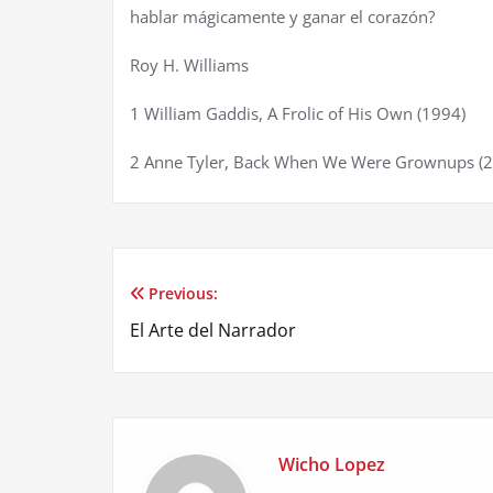
hablar m
á
gicamente y ganar el coraz
ó
n?
Roy H. Williams
1 William Gaddis, A Frolic of His Own (1994)
2 Anne Tyler, Back When We Were Grownups (
Previous:
Post
El Arte del Narrador
navigation
Wicho Lopez