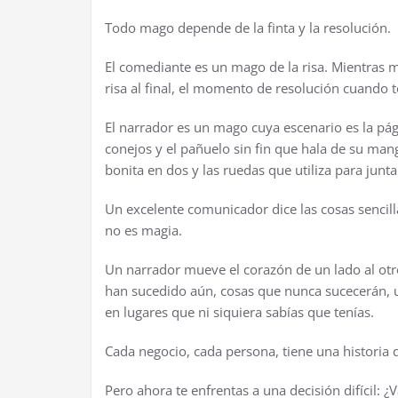
Todo mago depende de la finta y la resoluci
ó
n.
El comediante es un mago de la risa. Mientras 
risa al final, el momento de resoluci
ó
n cuando t
El narrador es un mago cuya escenario es la p
á
g
conejos y el pa
ñ
uelo sin fin que hala de su manga
bonita en dos y las ruedas que utiliza para junta
Un excelente comunicador dice las cosas sencilla
no es magia.
Un narrador mueve el coraz
ó
n de un lado al otr
han sucedido a
ú
n, cosas que nunca sucecer
á
n, 
en lugares que ni siquiera sab
í
as que ten
í
as.
Cada negocio, cada persona, tiene una historia 
Pero ahora te enfrentas a una decisi
ó
n dif
í
cil:
¿
V