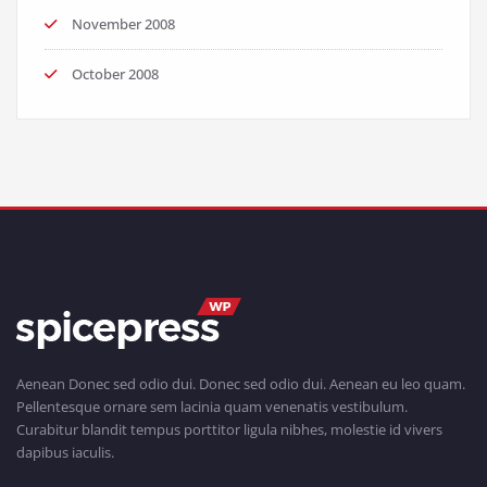
November 2008
October 2008
Aenean Donec sed odio dui. Donec sed odio dui. Aenean eu leo quam.
Pellentesque ornare sem lacinia quam venenatis vestibulum.
Curabitur blandit tempus porttitor ligula nibhes, molestie id vivers
dapibus iaculis.