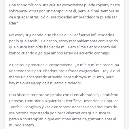
Una economía con una cultura corporatista puede copiar y hasta
sobrepasar otras por un tiempo, dice él, pero, al final, siempre se
va a quedar atrás. Sólo una sociedad emprendedora puede ser
líder.”
No estoy sugiriendo que Phelps o Shiller fueron influenciados
por lo que escribí. De hecho, estoy razonablemente convencido
que nunca han oído hablar de mí. Pero sí me siento dentro del
blanco cuando digo que ambos están de acuerdo conmigo.
A Phelps le preocupa el corporatismo. ¿A mí? A mí me preocupa
una tendencia perturbadora hacia frases exageradas. Hoy le dí al
memo un encabezado atrevido para subrayar mi punto, pero
hay mejores ejemplos a nuestro alrededor.
Una historia reciente se jactaba con el encabezado: “¿Hemisferio
Derecho, Hemisferio Izquierdo? Científicos Descartan la Popular
Teoría.” Googléalo y vas a encontrar docenas de variaciones de
esa historia reposteada por loros cibernéticos que nunca se
paran a contemplar lo que escuchan antes de graznarlo ante el
mundo entero.