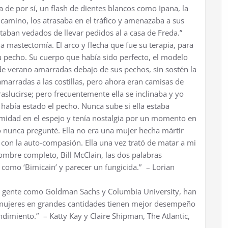
a de por sí, un flash de dientes blancos como Ipana, la
 camino, los atrasaba en el tráfico y amenazaba a sus
taban vedados de llevar pedidos al a casa de Freda.”
na mastectomía. El arco y flecha que fue su terapia, para
u pecho. Su cuerpo que había sido perfecto, el modelo
 de verano amarradas debajo de sus pechos, sin sostén la
marradas a las costillas, pero ahora eran camisas de
aslucirse; pero frecuentemente ella se inclinaba y yo
 había estado el pecho. Nunca sube si ella estaba
rmidad en el espejo y tenía nostalgia por un momento en
Yo nunca pregunté. Ella no era una mujer hecha mártir
 con la auto-compasión. Ella una vez trató de matar a mi
mbre completo, Bill McClain, las dos palabras
como ‘Bimicain’ y parecer un fungicida.” – Lorian
r gente como Goldman Sachs y Columbia University, han
mujeres en grandes cantidades tienen mejor desempeño
dimiento.” – Katty Kay y Claire Shipman, The Atlantic,