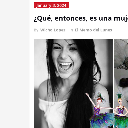
January 3, 2024
¿Qué, entonces, es una muj
By
Wicho Lopez
in
El Memo del Lunes