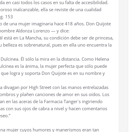
 en casi todos los casos en su falta de accesibilidad.
so inalcanzable, ella se reviste de una cualidad
ág. 153
to de una mujer imaginaria hace 418 años. Don Quijote
 nombre Aldonza Lorenzo — y dice:
ál está en La Mancha, su condición debe ser de princesa,
u belleza es sobrenatural, pues en ella uno encuentra la
Dulcinea. Él sólo la mira en la distancia. Como Helena
lcinea es la ánima, la mujer perfecta que sólo puede
o que logra y soporta Don Quijote es en su nombre y
ura divagan por High Street con las manos entrelazadas
ombros y plañen canciones de amor en sus oídos. Los
an en las aceras de la Farmacia Tanger´s ingiriendo
hicas con sus ojos de cabra a nivel y hacen comentarios
seo.”
e una mujer cuyos humores y manerismos eran tan