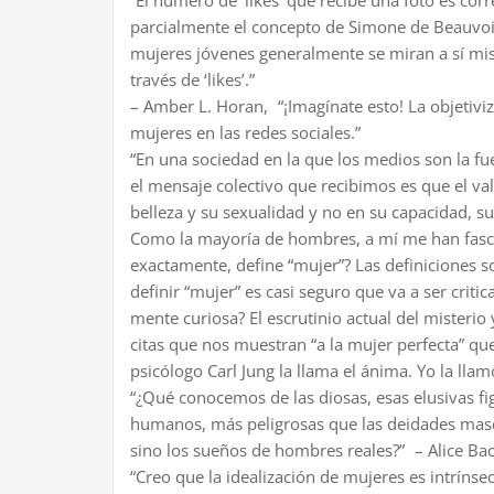
“El número de ‘likes’ que recibe una foto es cor
parcialmente el concepto de Simone de Beauvoir 
mujeres jóvenes generalmente se miran a sí mi
través de ‘likes’.”
– Amber L. Horan, “¡Imagínate esto! La objetivi
mujeres en las redes sociales.”
“En una sociedad en la que los medios son la f
el mensaje colectivo que recibimos es que el va
belleza y su sexualidad y no en su capacidad, su
Como la mayoría de hombres, a mí me han fasc
exactamente, define “mujer”? Las definiciones s
definir “mujer” es casi seguro que va a ser cri
mente curiosa? El escrutinio actual del misteri
citas que nos muestran “a la mujer perfecta” qu
psicólogo Carl Jung la llama el ánima. Yo la llam
“¿Qué conocemos de las diosas, esas elusivas f
humanos, más peligrosas que las deidades mascu
sino los sueños de hombres reales?” – Alice Bac
“Creo que la idealización de mujeres es intrínse