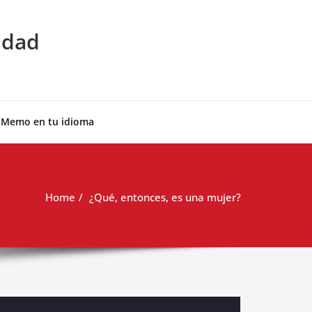
idad
 Memo en tu idioma
Home
¿Qué, entonces, es una mujer?