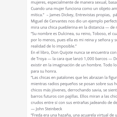
mujeres, especialmente de manera sexual, basada
Cuando una mujer funciona como un objeto amoro
mítica.” – James Dickey, Entrevistas propias, p
Miguel de Cervantes nos dio un ejemplo perfec
mira una chica pueblerina en la distancia — de
“Su nombre es Dulcinea, su reino, Toboso, el cu
por lo menos, pues ella es mi reina y señora y s
realidad de lo imposible.”
En el libro, Don Quijote nunca se encuentra con 
de Troya — la cara que lanzó 1,000 barcos — Du
existir en la imaginación de un hombre. Todo l
para su honra.
“Las chicas en patalones que les abrazan la fig
mientras radios pequeños se posan sobre sus h
chicos más jóvenes, derrochando savia, se sient
barros futuros con pajillas. Ellos miran a las c
crudos entre sí con sus entrañas jadeando de de
— John Steinbeck
“Freda era una hazaña, una acuarela virtual d