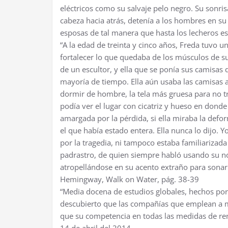
eléctricos como su salvaje pelo negro. Su sonris
cabeza hacia atrás, detenía a los hombres en su
esposas de tal manera que hasta los lecheros es
“A la edad de treinta y cinco años, Freda tuvo u
fortalecer lo que quedaba de los músculos de s
de un escultor, y ella que se ponía sus camisas
mayoría de tiempo. Ella aún usaba las camisas a
dormir de hombre, la tela más gruesa para no tr
podía ver el lugar con cicatriz y hueso en donde
amargada por la pérdida, si ella miraba la defo
el que había estado entera. Ella nunca lo dijo. 
por la tragedia, ni tampoco estaba familiarizada
padrastro, de quien siempre habló usando su no
atropellándose en su acento extraño para sonar 
Hemingway, Walk on Water, pág. 38-39
“Media docena de estudios globales, hechos po
descubierto que las compañías que emplean a 
que su competencia en todas las medidas de ren