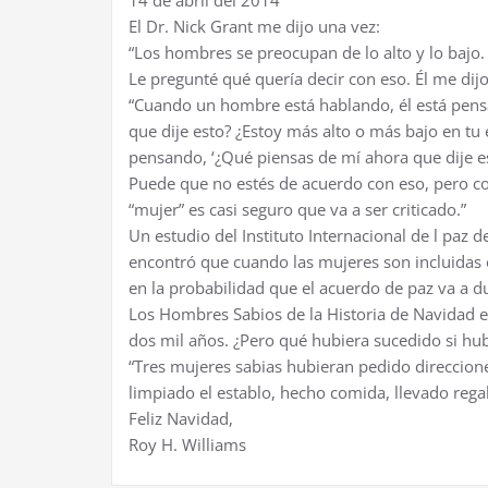
14 de abril del 2014
El Dr. Nick Grant me dijo una vez:
“Los hombres se preocupan de lo alto y lo bajo.
Le pregunté qué quería decir con eso. Él me dijo
“Cuando un hombre está hablando, él está pen
que dije esto? ¿Estoy más alto o más bajo en tu
pensando, ‘¿Qué piensas de mí ahora que dije e
Puede que no estés de acuerdo con eso, pero como
“mujer” es casi seguro que va a ser criticado.”
Un estudio del Instituto Internacional de l paz
encontró que cuando las mujeres son incluidas 
en la probabilidad que el acuerdo de paz va a d
Los Hombres Sabios de la Historia de Navidad e
dos mil años. ¿Pero qué hubiera sucedido si hu
“Tres mujeres sabias hubieran pedido direccione
limpiado el establo, hecho comida, llevado regal
Feliz Navidad,
Roy H. Williams