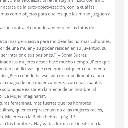
relativo a la sexualización en Instagram. Esto confirmó
acerca de la auto-objetivización, con la cual las
smas como objetos para que los que las miran juzguen a
zación contra el empoderamiento en las fotos de
uerza más persuasiva para moldear las normas culturales,
lor de una mujer y su poder residen en su juventud, su
 ser interior o sus pasiones.” – Sonia Suarez
inado las mujeres desde hace mucho tiempo. ¿Pero qué,
on tan conflictivas que creo que cualquiera que intente
ticado. ¿Pero cuándo ha eso sido un impedimento a una
o y la magia de una mujer comienza con unas cuantas
e sólo puede existir en la mente de un hombre. El
o “La Mujer Imaginaria”.
iguras femeninas, más fuertes que los hombres
linas, quienes representan no a las mujeres reales,
h, Mujeres en la Biblia hebrea, pág. 17
ca a los hombres. Hay varias formas de idealizar a las