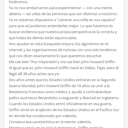
hiciéramos.
Ya no nos embarcamos para experimentar — con una mente
abierta — las vidas de las personas que son distintas a nosotros.
Ya no estamos dispuestos a “caminar una milla en sus zapatos”
para que así podamos entenderles mejor. Lo que hacemos es
buscar evidencia que nuestra propia perspectiva es la correcta y
que todas las demás están equivocadas.
Nos ayudan en esta búsqueda impura, los algoritmos en el
internet y las organizaciones de noticias con una sola tendencia
que nos dicen exactamente lo que queremos escuchar.
Me cae bien Thor Heyerdahl y me cae bien John Howard Griffin.
Al igual que yo, John Howard Griffin nació en Dallas, Tejas, pero él
llegó allí 38 años antes que yo.
Dos años antes que los Estados Unidos entraran en la Segunda
Guerra Mundial, John Howard Griffin de 19 años se unió a la
Resistencia Francesa como médico y ayudó a contrabandear
judíos austriacos llevándolos a resguardo y libertad en Inglaterra.
Cuando los Estados Unidos entró oficialmente en esa guerra,
Griffin sirvió en el ejército de los Estados Unidos en el Pacífico Sur
en donde fue condecorado por valentía.
Conserva esa característica en la mente: valentía.
Mientras servía en las Islas Salomónicas, Griffin contrajo