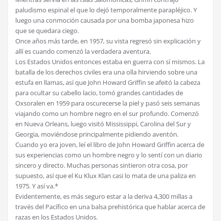
paludismo espinal el que lo dejó temporalmente parapléjico. Y
luego una conmoción causada por una bomba japonesa hizo
que se quedara ciego.
Once años más tarde, en 1957, su vista regresó sin explicación y
allí es cuando comenzó la verdadera aventura.
Los Estados Unidos entonces estaba en guerra con sí mismos. La
batalla de los derechos civiles era una olla hirviendo sobre una
estufa en llamas, así que John Howard Griffin se afeitó la cabeza
para ocultar su cabello lacio, tomó grandes cantidades de
Oxsoralen en 1959 para oscurecerse la piel y pasó seis semanas
viajando como un hombre negro en el sur profundo. Comenzó
en Nueva Orleans, luego visitó Mississippi, Carolina del Sur y
Georgia, moviéndose principalmente pidiendo aventón.
Cuando yo era joven, leí el libro de John Howard Griffin acerca de
sus experiencias como un hombre negro y lo sentí con un diario
sincero y directo. Muchas personas sintieron otra cosa, por
supuesto, así que el Ku Klux Klan casi lo mata de una paliza en
1975. Y así va.*
Evidentemente, es más seguro estar a la deriva 4,300 millas a
través del Pacífico en una balsa prehistórica que hablar acerca de
razas en los Estados Unidos.