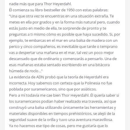
nadie más que para Thor Heyerdahl.
Él comienza su libro bestseller de 1950 con estas palabras:
“Una que otra vez te encuentras en una situación extraña. Te
metes en ella por grados y en la forma más natural pero, cuando
estás justo en medio de ella, te sorprende de pronto y te
preguntas a ti mismo cómo es posible que haya sucedido. Si, por
ejemplo, te embarcas en el mar en una balsa de madera con un
perico y cinco compañeros, es inevitable que tarde o temprano
vas a despertar una mañana en el mar, tal vez un poco mejor
descansado que de ordinario y comenzarás a pensarlo. Una de
esas mañanas estaba sentado escribiendo en una bitácora
húmeda de rocío…”
La evidencia de ADN probó que la teoría de Heyerdahl era
incorrecta. Hoy sabemos con certeza que la Polinesia no fue
poblada por suramericanos, sino que por asiáticos.
Pero a mí todavía me cae bien Thor Heyerdahl. Él quería saber si
los suramericanos podían haber realizado esa travesía, así que
construyó una balsa utilizando únicamente las herramientas y
materiales disponibles en tiempos prehistóricos, se alejó de la
seguridad suave de la orilla y tuvo una aventura maravillosa.
Ya no hacemos ese tipo de cosas, pero me gustaría que lo