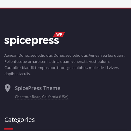
Aenean Donec sed odio dui. Donec sed odio dui. Aenean eu leo quam.
Pellentesque ornare sem lacinia quam venenatis vestibulum.
Curabitur blandit tempus porttitor ligula nibhes, molestie id vivers
dapibus iaculis.
SpicePress Theme
Chestnut Road, California (USA)
Categories