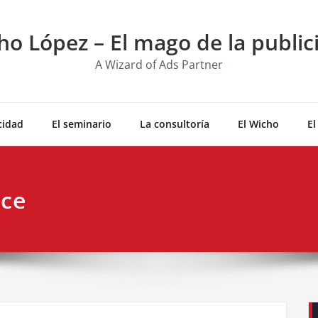
ho López – El mago de la public
A Wizard of Ads Partner
cidad
El seminario
La consultoría
El Wicho
El
ice