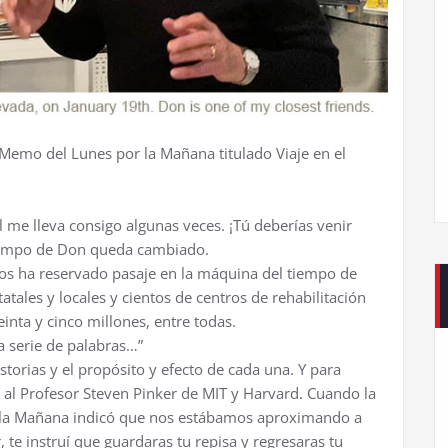
Memo del Lunes por la Mañana titulado Viaje en el
 me lleva consigo algunas veces. ¡Tú deberías venir
tiempo de Don queda cambiado.
dos ha reservado pasaje en la máquina del tiempo de
tales y locales y cientos de centros de rehabilitación
inta y cinco millones, entre todas.
a serie de palabras…”
storias y el propósito y efecto de cada una. Y para
é al Profesor Steven Pinker de MIT y Harvard. Cuando la
 la Mañana indicó que nos estábamos aproximando a
te instruí que guardaras tu repisa y regresaras tu