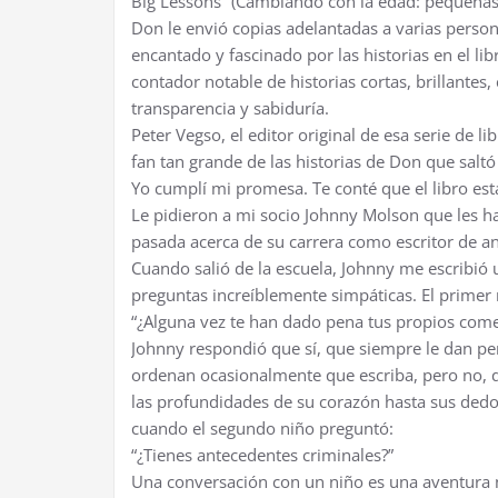
Big Lessons” (Cambiando con la edad: pequeñas h
Don le envió copias adelantadas a varias perso
encantado y fascinado por las historias en el l
contador notable de historias cortas, brillantes
transparencia y sabiduría.
Peter Vegso, el editor original de esa serie de 
fan tan grande de las historias de Don que saltó
Yo cumplí mi promesa. Te conté que el libro est
Le pidieron a mi socio Johnny Molson que les h
pasada acerca de su carrera como escritor de a
Cuando salió de la escuela, Johnny me escribió 
preguntas increíblemente simpáticas. El primer
“¿Alguna vez te han dado pena tus propios come
Johnny respondió que sí, que siempre le dan pen
ordenan ocasionalmente que escriba, pero no, q
las profundidades de su corazón hasta sus dedos 
cuando el segundo niño preguntó:
“¿Tienes antecedentes criminales?”
Una conversación con un niño es una aventura n