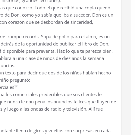
istorias, grandes lecciones).
nas que conozco. Todo el que recibió una copia quedó
ibro de Don, como yo sabía que iba a suceder. Don es un
, con corazón que se desbordan de sinceridad,
libros rompe-récords, Sopa de pollo para el alma, es un
 detrás de la oportunidad de publicar el libro de Don.
á disponible para preventa. Haz lo que te parezca bien.
ablara a una clase de niños de diez años la semana
nuncios.
un texto para decir que dos de los niños habían hecho
 niño preguntó:
rciales?”
a los comerciales predecibles que sus clientes le
ue nunca le dan pena los anuncios felices que fluyen de
y luego a las ondas de radio y televisión. Allí fue
otable llena de giros y vueltas con sorpresas en cada