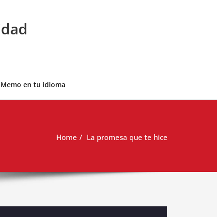
idad
 Memo en tu idioma
Home
La promesa que te hice