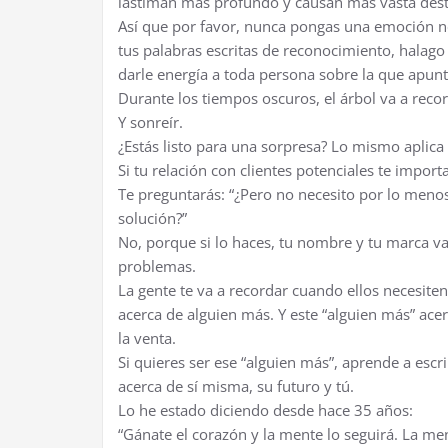
lastiman más profundo y causan más vasta destr
Así que por favor, nunca pongas una emoción neg
tus palabras escritas de reconocimiento, halago 
darle energía a toda persona sobre la que apuntes
Durante los tiempos oscuros, el árbol va a recor
Y sonreír.
¿Estás listo para una sorpresa? Lo mismo aplica 
Si tu relación con clientes potenciales te impo
Te preguntarás: “¿Pero no necesito por lo menos 
solución?”
No, porque si lo haces, tu nombre y tu marca v
problemas.
La gente te va a recordar cuando ellos necesiten
acerca de alguien más. Y este “alguien más” ace
la venta.
Si quieres ser ese “alguien más”, aprende a escr
acerca de sí misma, su futuro y tú.
Lo he estado diciendo desde hace 35 años:
“Gánate el corazón y la mente lo seguirá. La men