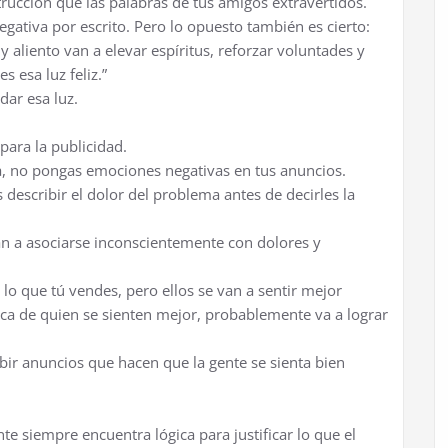
ucción que las palabras de tus amigos extravertidos.
ativa por escrito. Pero lo opuesto también es cierto:
y aliento van a elevar espíritus, reforzar voluntades y
 esa luz feliz.”
dar esa luz.
para la publicidad.
rta, no pongas emociones negativas en tus anuncios.
describir el dolor del problema antes de decirles la
an a asociarse inconscientemente con dolores y
 lo que tú vendes, pero ellos se van a sentir mejor
rca de quien se sienten mejor, probablemente va a lograr
ibir anuncios que hacen que la gente se sienta bien
te siempre encuentra lógica para justificar lo que el