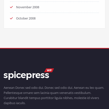
November 2008
October 2008
Aenean Donec sed odio dui. Donec sed odio dui. Aenean eu leo quam.
Pellentesque ornare sem lacinia quam venenatis vestibulum.
Curabitur blandit tempus porttitor ligula nibhes, molestie id vivers
dapibus iaculis.