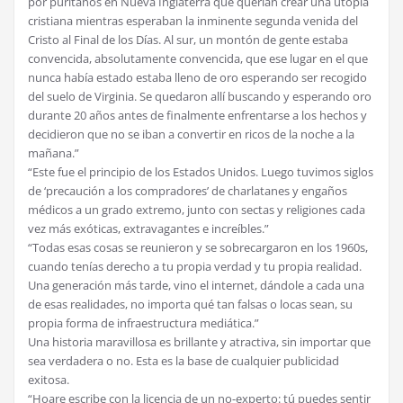
por puritanos en Nueva Inglaterra que querían crear una utopía
cristiana mientras esperaban la inminente segunda venida del
Cristo al Final de los Días. Al sur, un montón de gente estaba
convencida, absolutamente convencida, que ese lugar en el que
nunca había estado estaba lleno de oro esperando ser recogido
del suelo de Virginia. Se quedaron allí buscando y esperando oro
durante 20 años antes de finalmente enfrentarse a los hechos y
decidieron que no se iban a convertir en ricos de la noche a la
mañana.”
“Este fue el principio de los Estados Unidos. Luego tuvimos siglos
de ‘precaución a los compradores’ de charlatanes y engaños
médicos a un grado extremo, junto con sectas y religiones cada
vez más exóticas, extravagantes e increíbles.”
“Todas esas cosas se reunieron y se sobrecargaron en los 1960s,
cuando tenías derecho a tu propia verdad y tu propia realidad.
Una generación más tarde, vino el internet, dándole a cada una
de esas realidades, no importa qué tan falsas o locas sean, su
propia forma de infraestructura mediática.”
Una historia maravillosa es brillante y atractiva, sin importar que
sea verdadera o no. Esta es la base de cualquier publicidad
exitosa.
“Hoare escribe con la licencia de un no-experto: tú puedes sentir