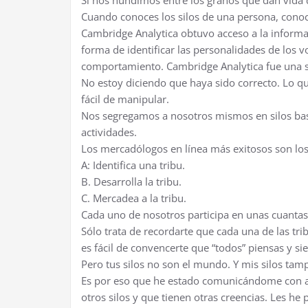
Si nos hundimos entre los granos que dan vida d
Cuando conoces los silos de una persona, conoc
Cambridge Analytica obtuvo acceso a la inform
forma de identificar las personalidades de los v
comportamiento. Cambridge Analytica fue una s
No estoy diciendo que haya sido correcto. Lo qu
fácil de manipular.
Nos segregamos a nosotros mismos en silos basá
actividades.
Los mercadólogos en línea más exitosos son lo
A: Identifica una tribu.
B. Desarrolla la tribu.
C. Mercadea a la tribu.
Cada uno de nosotros participa en unas cuantas t
Sólo trata de recordarte que cada una de las t
es fácil de convencerte que “todos” piensas y si
Pero tus silos no son el mundo. Y mis silos tam
Es por eso que he estado comunicándome con a
otros silos y que tienen otras creencias. Les