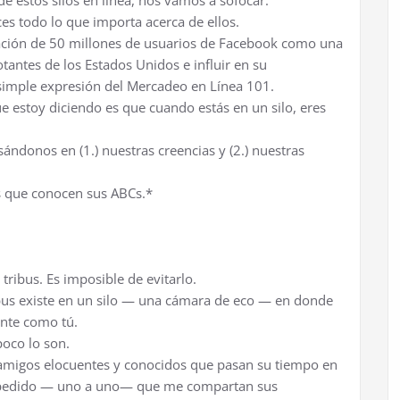
e estos silos en línea, nos vamos a sofocar.
es todo lo que importa acerca de ellos.
ación de 50 millones de usuarios de Facebook como una
otantes de los Estados Unidos e influir en su
imple expresión del Mercadeo en Línea 101.
e estoy diciendo es que cuando estás en un silo, eres
ndonos en (1.) nuestras creencias y (2.) nuestras
s que conocen sus ABCs.*
ribus. Es imposible de evitarlo.
ribus existe en un silo — una cámara de eco — en donde
ente como tú.
poco lo son.
migos elocuentes y conocidos que pasan su tiempo en
 he pedido — uno a uno— que me compartan sus