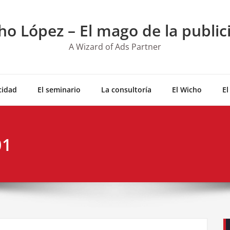
ho López – El mago de la public
A Wizard of Ads Partner
cidad
El seminario
La consultoría
El Wicho
El
01