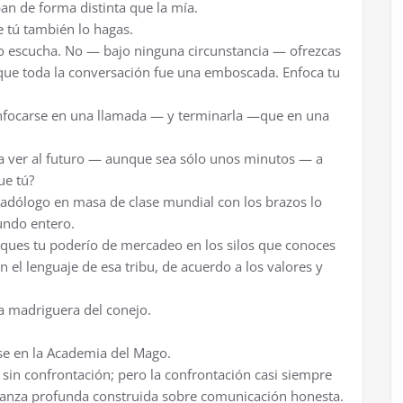
n de forma distinta que la mía.
 tú también lo hagas.
lo escucha. No — bajo ninguna circunstancia — ofrezcas
r que toda la conversación fue una emboscada. Enfoca tu
 enfocarse en una llamada — y terminarla —que en una
o a ver al futuro — aunque sea sólo unos minutos — a
ue tú?
rcadólogo en masa de clase mundial con los brazos lo
undo entero.
foques tu poderío de mercadeo en los silos que conoces
en el lenguaje de esa tribu, de acuerdo a los valores y
la madriguera del conejo.
ase en la Academia del Mago.
 sin confrontación; pero la confrontación casi siempre
fianza profunda construida sobre comunicación honesta.