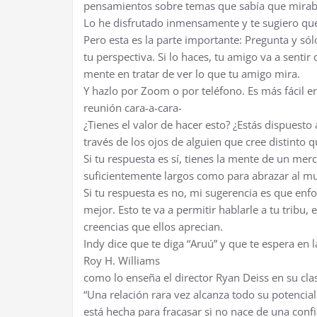
pensamientos sobre temas que sabía que miraba
Lo he disfrutado inmensamente y te sugiero que
Pero esta es la parte importante: Pregunta y só
tu perspectiva. Si lo haces, tu amigo va a senti
mente en tratar de ver lo que tu amigo mira.
Y hazlo por Zoom o por teléfono. Es más fácil
reunión cara-a-cara-
¿Tienes el valor de hacer esto? ¿Estás dispuest
través de los ojos de alguien que cree distinto q
Si tu respuesta es sí, tienes la mente de un me
suficientemente largos como para abrazar al m
Si tu respuesta es no, mi sugerencia es que en
mejor. Esto te va a permitir hablarle a tu tribu, 
creencias que ellos aprecian.
Indy dice que te diga “Aruú” y que te espera en 
Roy H. Williams
como lo enseña el director Ryan Deiss en su cl
“Una relación rara vez alcanza todo su potencial
está hecha para fracasar si no nace de una con