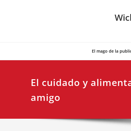
Skip
to
Wic
content
El mago de la publi
El cuidado y aliment
amigo