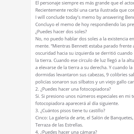
El personaje siempre es más grande que el actor
Recientemente recibí una carta ilustrada que c
I will conclude today’s memo by answering Benn
Concluyo el memo de hoy respondiendo las pre
¿Puedes hacer dos soles?
No, no puedo hablar dos soles a la existencia en
mente. “Mientras Bennett estaba parado frente al
oscuridad hacia su izquierda se derritió cuando 
la tierra. Cuando ese círculo de luz llegó a la
a elevarse de la tierra a su derecha. Y cuando la
dormidas levantaron sus cabezas, 9 colibríes sa
policías sonaron sus silbatos y un viejo gallo can
2. ¿Puedes hacer una fotocopiadora?
Sí. Si presiono unos números especiales en mi t
fotocopiadora aparecerá al día siguiente.
3. ¿Cuántos pisos tiene tu castillo?
Cinco: La galería de arte, el Salón de Banquetes, 
Terraza de las Estrellas.
4. ¿Puedes hacer una cámara?