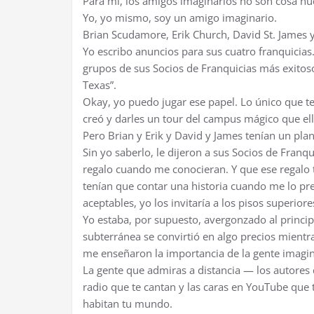
Para mí, los amigos imaginarios no son cosa nue
Yo, yo mismo, soy un amigo imaginario.
Brian Scudamore, Erik Church, David St. James y
Yo escribo anuncios para sus cuatro franquicias
grupos de sus Socios de Franquicias más exitoso
Texas”.
Okay, yo puedo jugar ese papel. Lo único que t
creó y darles un tour del campus mágico que ell
Pero Brian y Erik y David y James tenían un pl
Sin yo saberlo, le dijeron a sus Socios de Fran
regalo cuando me conocieran. Y que ese regalo 
tenían que contar una historia cuando me lo pres
aceptables, yo los invitaría a los pisos superio
Yo estaba, por supuesto, avergonzado al principi
subterránea se convirtió en algo precios mientr
me enseñaron la importancia de la gente imagin
La gente que admiras a distancia — los autores q
radio que te cantan y las caras en YouTube que
habitan tu mundo.