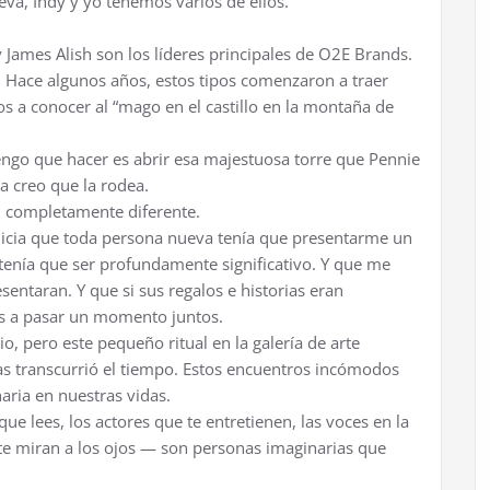
va, Indy y yo tenemos varios de ellos.
 James Alish son los líderes principales de O2E Brands.
. Hace algunos años, estos tipos comenzaron a traer
s a conocer al “mago en el castillo en la montaña de
engo que hacer es abrir esa majestuosa torre que Pennie
a creo que la rodea.
an completamente diferente.
quicia que toda persona nueva tenía que presentarme un
tenía que ser profundamente significativo. Y que me
entaran. Y que si sus regalos e historias eran
res a pasar un momento juntos.
o, pero este pequeño ritual en la galería de arte
as transcurrió el tiempo. Estos encuentros incómodos
aria en nuestras vidas.
ue lees, los actores que te entretienen, las voces en la
 te miran a los ojos — son personas imaginarias que