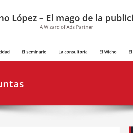
ho López – El mago de la public
A Wizard of Ads Partner
cidad
El seminario
La consultoría
El Wicho
El
untas