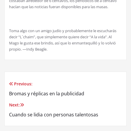
costaban alrededor de 6 centavos, los periódicos de a centavo
hacían que las noticias fueran disponibles para las masas.
Toma algo con un amigo judío y probablemente le escucharás
decir “L´chaim”, que simplemente quiere decir “A la vida”. Al
Mago le gusta ese brindis, así que lo enmantequilló y lo volvió
propio. —Indy Beagle.
Previous:
Post
Bromas y réplicas en la publicidad
navigation
Next:
Cuando se lidia con personas talentosas