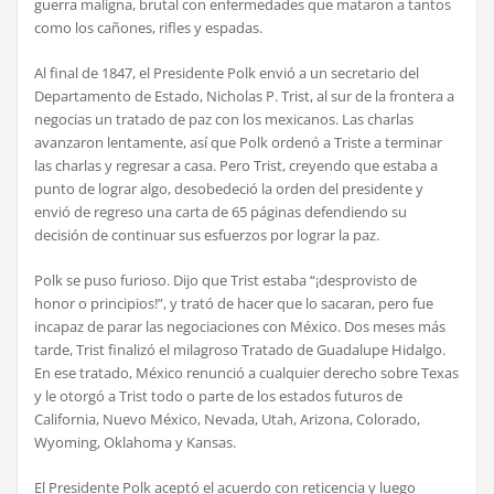
guerra maligna, brutal con enfermedades que mataron a tantos
como los cañones, rifles y espadas.
Al final de 1847, el Presidente Polk envió a un secretario del
Departamento de Estado, Nicholas P. Trist, al sur de la frontera a
negocias un tratado de paz con los mexicanos. Las charlas
avanzaron lentamente, así que Polk ordenó a Triste a terminar
las charlas y regresar a casa. Pero Trist, creyendo que estaba a
punto de lograr algo, desobedeció la orden del presidente y
envió de regreso una carta de 65 páginas defendiendo su
decisión de continuar sus esfuerzos por lograr la paz.
Polk se puso furioso. Dijo que Trist estaba “¡desprovisto de
honor o principios!”, y trató de hacer que lo sacaran, pero fue
incapaz de parar las negociaciones con México. Dos meses más
tarde, Trist finalizó el milagroso Tratado de Guadalupe Hidalgo.
En ese tratado, México renunció a cualquier derecho sobre Texas
y le otorgó a Trist todo o parte de los estados futuros de
California, Nuevo México, Nevada, Utah, Arizona, Colorado,
Wyoming, Oklahoma y Kansas.
El Presidente Polk aceptó el acuerdo con reticencia y luego