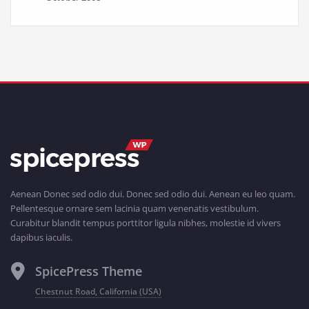
Aenean Donec sed odio dui. Donec sed odio dui. Aenean eu leo quam.
Pellentesque ornare sem lacinia quam venenatis vestibulum.
Curabitur blandit tempus porttitor ligula nibhes, molestie id vivers
dapibus iaculis.
SpicePress Theme
Chestnut Road, California (USA)