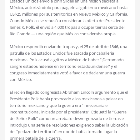
Estados Unidos envió a John Slidell en una misión secreta a
México, autorizándolo para pagarle al gobierno mexicano hasta
US$25 millones por sus territorios en Nuevo México y California.
Cuando México se rehusó a considerar la oferta del Presidente
James K. Polk, él envió a 4,000 tropas a ocupar tierras cerca del
Río Grande — una región que México consideraba propia.
México respondió enviando tropas y, el 25 de abril de 1846, una
patrulla de los Estados Unidos fue atacada por caballería
mexicana. Polk acusó a gritos a México de haber “¡Derramado
sangre estadounidense en territorio estadounidense!” y el
congreso inmediatamente votó a favor de declarar una guerra
con México.
El recién llegado congresista Abraham Lincoln argumentó que el
Presidente Polk había provocado a los mexicanos a pelear en
territorio mexicano y que la guerra era “innecesaria e
inconstitucional, iniciada por el presidente”. Etiquetó la “Guerra
del Señor Polk” como un arrebato desvergonzado de tierras e
introdujo una serie de resoluciones exigiendo saber la ubicación
del “pedazo de territorio” en donde había tomado lugar la
primera batalla de la guerra.