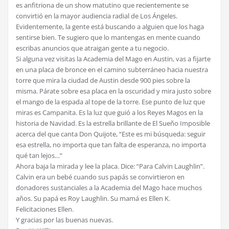
es anfitriona de un show matutino que recientemente se
convirtió en la mayor audiencia radial de Los Ángeles.
Evidentemente, la gente está buscando a alguien que los haga
sentirse bien. Te sugiero que lo mantengas en mente cuando
escribas anuncios que atraigan gente a tu negocio.
Si alguna vez visitas la Academia del Mago en Austin, vas a fijarte
en una placa de bronce en el camino subterráneo hacia nuestra
torre que mira la ciudad de Austin desde 900 pies sobre la
misma. Párate sobre esa placa en la oscuridad y mira justo sobre
el mango de la espada al tope de la torre. Ese punto de luz que
miras es Campanita. Es la luz que guió a los Reyes Magos en la
historia de Navidad. Es la estrella brillante de El Sueño Imposible
acerca del que canta Don Quijote, “Este es mi búsqueda: seguir
esa estrella, no importa que tan falta de esperanza, no importa
qué tan lejos…”
Ahora baja la mirada y lee la placa. Dice: “Para Calvin Laughlin”.
Calvin era un bebé cuando sus papás se convirtieron en
donadores sustanciales a la Academia del Mago hace muchos
años. Su papá es Roy Laughlin. Su mamá es Ellen K.
Felicitaciones Ellen.
Y gracias por las buenas nuevas.