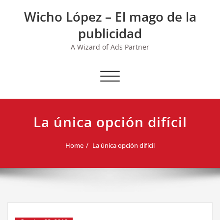
Skip
Wicho López – El mago de la
to
content
publicidad
A Wizard of Ads Partner
Toggle navigation
La única opción difícil
Home
La única opción difícil