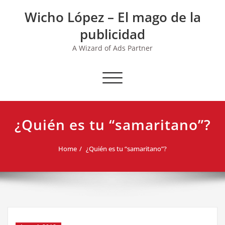
Skip
Wicho López – El mago de la
to
content
publicidad
A Wizard of Ads Partner
Toggle navigation
¿Quién es tu “samaritano”?
Home
¿Quién es tu “samaritano”?