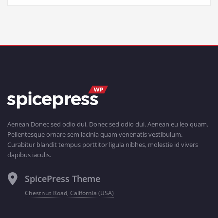
Aenean Donec sed odio dui. Donec sed odio dui. Aenean eu leo quam.
Pellentesque ornare sem lacinia quam venenatis vestibulum.
Curabitur blandit tempus porttitor ligula nibhes, molestie id vivers
dapibus iaculis.
SpicePress Theme
Chestnut Road, California (USA)