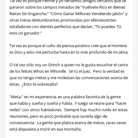
Tal vez es porque Pennie y yo teníamos amigos cercanos que se
pararon sobre los campos minados de “Vuélvete Rico en Bienes
Raíces Sin Enganche,” “Cómo Ganar Millones Vendiendo Jabón” y
otras tretas deslumbrantes promovidas por efervescentes
estafadores con dientes perfectos que decían, “Tú puedes. Tú
eres un ganador.”
Tal vez es porque el culto de piensa-positivo cree que el Hombre
es Dios y esto me perturba hasta en lo más profundo de mi alma.
O tal vez sólo soy un Grinch
a quien no le gusta escuchar el canto
de los felices Whos en Whoville. Sé tú el juez. Pero la verdad es
que no tengo metas y me molestan las conversaciones acerca de
éstas. ¿Esto te sobresalta?
“Meta,” en mi experiencia
, es una palabra favorita de la gente
que habla y sueña y sueña y habla. Y luego se reúne para “hacer
redes” con otros habladores. Siempre hay mucho ruido en estas
reuniones, pero es poco probable que suceda algo de
consecuencia. La gente que platica acerca de metas, raras veces
está dispuesta a morir en esa montaña.