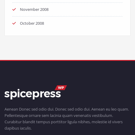
November 2008
October 2008
Aenean Donec sed odio dui. Donec sed odio dui. Aenean eu leo quam.
Pellentesque ornare sem lacinia quam venenatis vestibulum.
Curabitur blandit tempus porttitor ligula nibhes, molestie id vivers
dapibus iaculis.