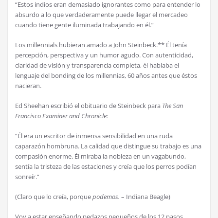
“Estos indios eran demasiado ignorantes como para entender lo
absurdo a lo que verdaderamente puede llegar el mercadeo
cuando tiene gente iluminada trabajando en él.”
Los millennials hubieran amado a John Steinbeck.** Él tenía
percepción, perspectiva y un humor agudo. Con autenticidad,
claridad de visión y transparencia completa, él hablaba el
lenguaje del bonding de los millennias, 60 años antes que éstos
nacieran.
Ed Sheehan escribió el obituario de Steinbeck para
The San
Francisco Examiner and Chronicle:
“Él era un escritor de inmensa sensibilidad en una ruda
caparazón hombruna. La calidad que distingue su trabajo es una
compasión enorme. Él miraba la nobleza en un vagabundo,
sentía la tristeza de las estaciones y creía que los perros podían
sonreír.”
(Claro que lo creía, porque
podemos.
– Indiana Beagle)
Voy a estar enseñando pedazos pequeños de los 12 pasos