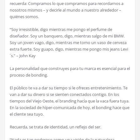
recuerda: Compramos lo que compramos para recordarnos a
nosotros mismos – y decirle al mundo a nuestro alrededor –
quiénes somos.
“Soy irresistible, digo mientras me pongo el perfume de
diseñador. Soy un banquero, digo, mientras salgo de mi BMW.
Soy un joven vago, digo, mientras me tomo un vaso de cerveza
extra fuerte. Soy guapo, digo, mientras me pongo mis jeans Levi
´s.” – John Kay
La personalidad que construyes para tu marca es esencial para el
proceso de bonding.
El público te va a dar su tiempo si le ofreces entretenimiento. Te
van a dar su dinero si se sienten conectados contigo. En los
tiempos del Viejo Oeste, el branding hacía que la vaca fuera tuya.
En la sociedad de híper-comunicada de hoy, el bonding hace que
el cliente sea tuyo.
Recuerda, se trata de identidad, un reflejo del ser.
“Nada es tan poderoso como una visión de la naturaleza