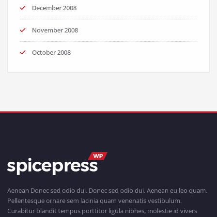
December 2008
November 2008
October 2008
Aenean Donec sed odio dui. Donec sed odio dui. Aenean eu leo quam.
Pellentesque ornare sem lacinia quam venenatis vestibulum.
Curabitur blandit tempus porttitor ligula nibhes, molestie id vivers