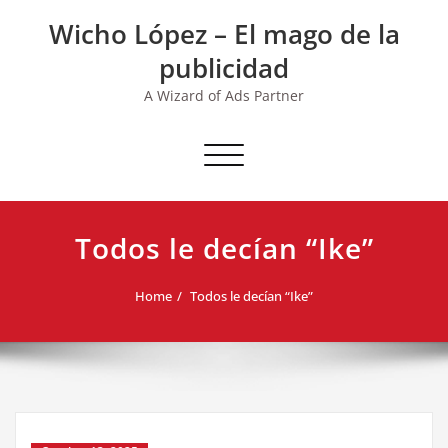
Skip
Wicho López – El mago de la
to
content
publicidad
A Wizard of Ads Partner
Toggle navigation
Todos le decían “Ike”
Home
Todos le decían “Ike”