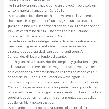
invasión de Normandía en 1944.
Ike Eisenhower nunca habló como un bravucón, pero sólo un
tonto lo hubiera llamado jamás “débil”.
Este pasado julio, Robert Reich — un vocero de la izquierda
elocuente e inteligente — citó un pasaje de un discurso anti
guerra que hizo Ike Eisenhower al principio de su presidencia en
1953. Reich terminó su cita justo antes de la inquietante
referencia de Ike a la crucifixión de Cristo.
La gente elocuente e inteligente de la derecha se rehusaron a
creen que un guerrero celebrado hubiera jamás hecho un
discurso que pudiera clasificarse como “anti guerra”.
Curioso, decidí llegar al fondo del asunto.
Aquí hay un link a la transcripción completa y grabación original
del discurso que el Presidente Dwight D. Eisenhower hizo delante
de la Asociación Norteamericana de Editores de Periódicos el 16
de abril de 1953, en el Hotel Statler en Washington, D.C.
Este es el pasaje de ese discurso que alebrestó a todo el mundo:
“Cada arma que se fabrica, cada buque de guerra que se lanza,
cada misil que se dispara significa, en el sentido último, un robo a
aquellos que tienen hambre y no son alimentados, a aquellos
que tienen frío y no son vestidos.
Este mundo armado no está gastando solamente dinero.