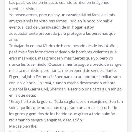
Las palabras tienen impacto cuando contienen imágenes
mentales vívidas.
Yo poseo armas, pero no soy un cazador. Ni mi familia ni mis
amigos jamás ha visto mis armas. Pero en la poco probable
eventualidad de una invasión de mi hogar, estoy
adecuadamente preparado para proteger a las personas que
amo.
Trabajando en una fábrica de hierro pesado desde los 14 años,
pasé mis años formativos rodeado de hombres violentos que
eran más viejos, más grandes y más fuertes que yo, pero yo
nunca les tuve miedo. Ocasionalmente pagué a precio de sangre
mi falta de miedo, pero nunca me arrepentí de ser desafiante.
El general John Tecumseh Sherman era un hombre familiarizado
con la violencia. En 1864, cuando estaba destrozando Atlanta
durante la Guerra Civil, Sherman le escribió una carta a un amigo
en la que decía:
“Estoy harto de la guerra. Toda su gloria es un espejismo. Son tan
solo aquellos que nunca han disparado un arma ni escuchado
los gritos y gemidos de los heridos que gritan a todo pulmón
reclamando sangre, venganza, desolación.”
Me cae bien Ike.