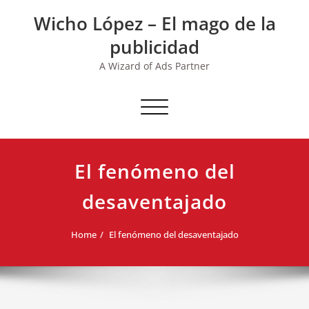
Skip
Wicho López – El mago de la
to
content
publicidad
A Wizard of Ads Partner
Toggle navigation
El fenómeno del
desaventajado
Home
El fenómeno del desaventajado