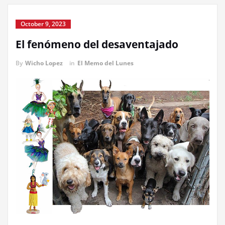
October 9, 2023
El fenómeno del desaventajado
By
Wicho Lopez
in
El Memo del Lunes