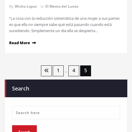
By
Wicho Lopez
in
El Memo del Lunes
“La cosa con la reducción sistemática de una mujer a sus partes
es que ella no siempre sabe qué está pasando cuando está
sucediendo. Simplemente un día ella se despierta…
Read More
Posts
1
4
5
…
navigation
Search