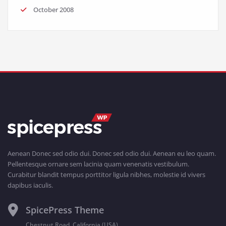
October 2008
Aenean Donec sed odio dui. Donec sed odio dui. Aenean eu leo quam.
Pellentesque ornare sem lacinia quam venenatis vestibulum.
Curabitur blandit tempus porttitor ligula nibhes, molestie id vivers
dapibus iaculis.
SpicePress Theme
Chestnut Road, California (USA)