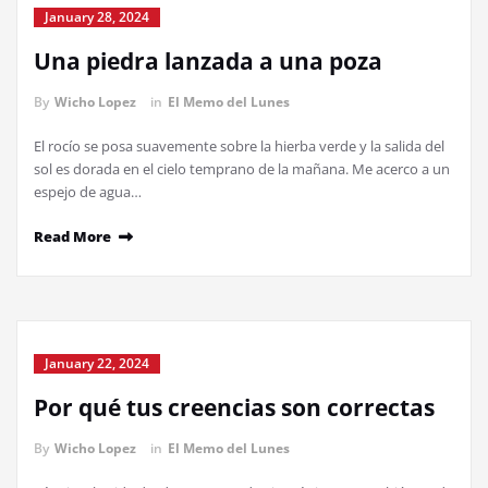
January 28, 2024
Una piedra lanzada a una poza
By
Wicho Lopez
in
El Memo del Lunes
El rocío se posa suavemente sobre la hierba verde y la salida del
sol es dorada en el cielo temprano de la mañana. Me acerco a un
espejo de agua…
Read More
January 22, 2024
Por qué tus creencias son correctas
By
Wicho Lopez
in
El Memo del Lunes